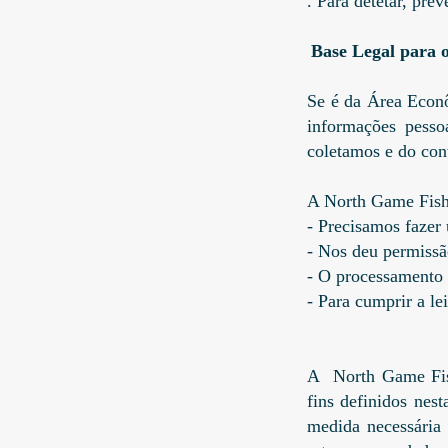
. Para detetar, pre
Base Legal para 
Se é da Área Econô
informações pesso
coletamos e do con
A North Game Fishi
- Precisamos fazer
- Nos deu permissã
- O processamento é
- Para cumprir a lei
A North Game Fish
fins definidos nes
medida necessária 