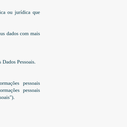
ica ou jurídica que
seus dados com mais
os Dados Pessoais.
ormações pessoais
formações pessoais
oais").