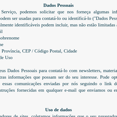
Dados Pessoais
Serviço, podemos solicitar que nos forneça algumas inf
podem ser usadas para contatá-lo ou identificá-lo ("Dados Pes
mente identificáveis podem incluir, mas não estão limitadas 
il
 sobrenome
ne
, Província, CEP / Código Postal, Cidade
 de Uso
us Dados Pessoais para contatá-lo com newsletters, materi
tras informações que possam ser do seu interesse. Pode opt
 essas comunicações enviadas por nós seguindo o link d
instruções fornecidas em qualquer e-mail que enviamos ou e
Uso de dados
dores de sites, coletamos informações que o seu navegado