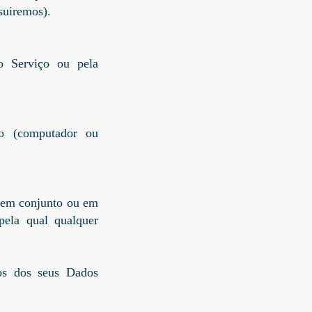
suiremos).
o Serviço ou pela
vo (computador ou
u em conjunto ou em
ela qual qualquer
os dos seus Dados