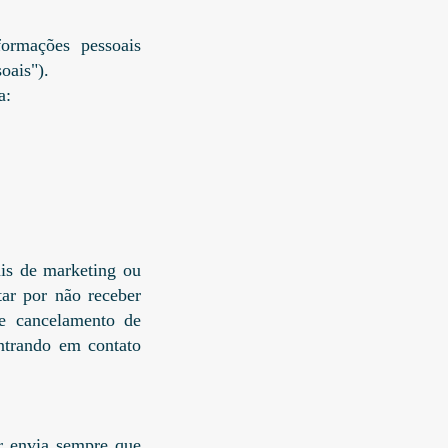
ormações pessoais
soais").
a:
ais de marketing ou
ar por não receber
e cancelamento de
ntrando em contato
r envia sempre que