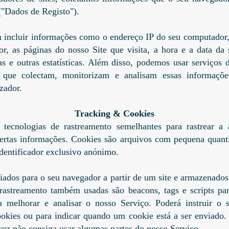
 ("Dados de Registo").
incluir informações como o endereço IP do seu computador,
r, as páginas do nosso Site que visita, a hora e a data da 
as e outras estatísticas. Além disso, podemos usar serviços 
, que colectam, monitorizam e analisam essas informaçõe
izador.
Tracking & Cookies
tecnologias de rastreamento semelhantes para rastrear a 
certas informações. Cookies são arquivos com pequena quant
dentificador exclusivo anónimo.
iados para o seu navegador a partir de um site e armazenados 
rastreamento também usadas são beacons, tags e scripts para
a melhorar e analisar o nosso Serviço. Poderá instruir o 
ookies ou para indicar quando um cookie está a ser enviado.
lvez não consiga usar algumas partes do nosso Serviço.